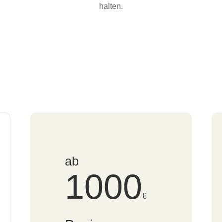
halten.
ab
1000
€