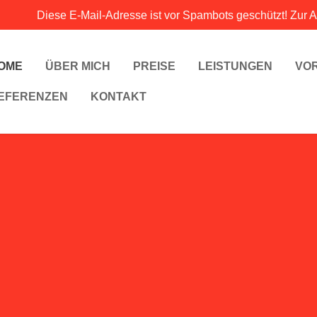
Diese E-Mail-Adresse ist vor Spambots geschützt! Zur A
OME
ÜBER MICH
PREISE
LEISTUNGEN
VO
EFERENZEN
KONTAKT