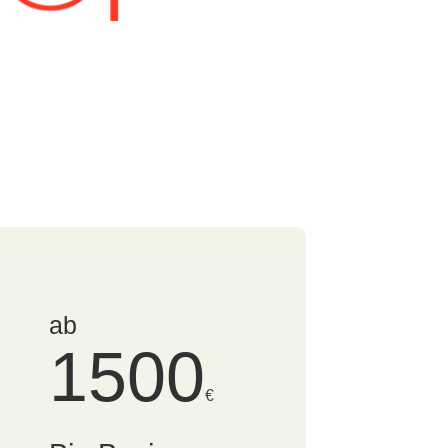
ab
1500
€