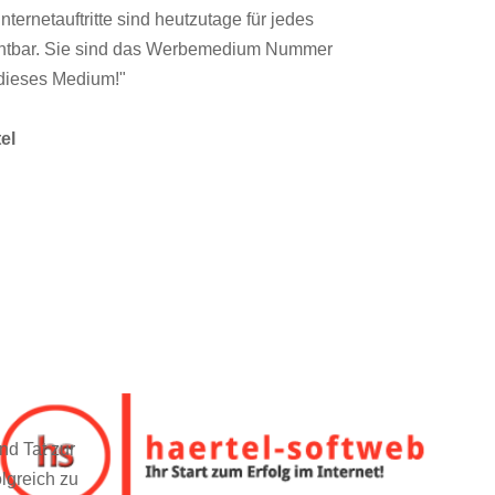
ernetauftritte sind heutzutage für jedes
htbar. Sie sind das Werbemedium Nummer
 dieses Medium!"
el
nd Tat zur
olgreich zu