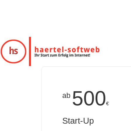
500
ab
€
Start-Up