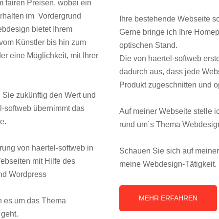
m fairen Preisen, wobei ein
erhalten im Vordergrund
Ihre bestehende Webseite so
Webdesign bietet Ihrem
Gerne bringe ich Ihre Home
vom Künstler bis hin zum
optischen Stand.
eine Möglichkeit, mit Ihrer
Die von haertel-softweb erst
dadurch aus, dass jede Webs
Produkt zugeschnitten und opt
 Sie zukünftig den Wert und
tel-softweb übernimmt das
Auf meiner Webseite stelle i
e.
rund um´s Thema Webdesign
rung von haertel-softweb in
Schauen Sie sich auf meine
bseiten mit Hilfe des
meine Webdesign-Tätigkeit.
nd Wordpress
MEHR ERFAHREN
enn es um das Thema
geht.